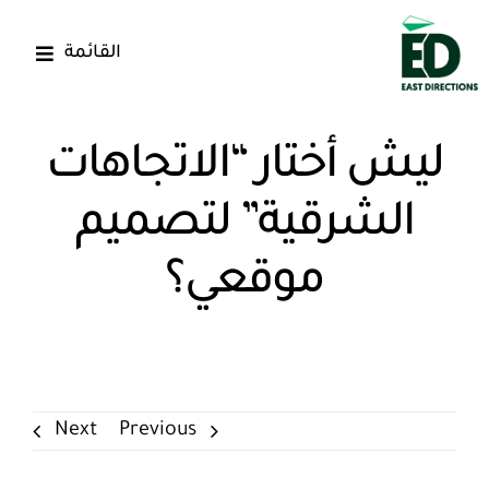
Ski
t
القائمة
conten
الرئيسية
ليش أختار “الاتجاهات
خدماتنا
الشرقية” لتصميم
أعمالنا
موقعي؟
من نحن
المقالات
Next
Previous
اتصل بنا