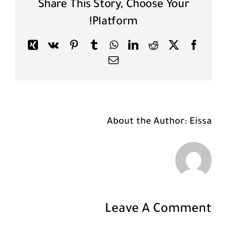
Share This Story, Choose Your
Platform!
Xing
Pinterest
Vk
Tumblr
WhatsApp
LinkedIn
Reddit
Facebook
X
Email
About the Author:
Eissa
Leave A Comment