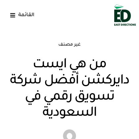
Ski
t
القائمة
conten
الرئيسية
غير مصنف
خدماتنا
من هي ايست
أعمالنا
دايركشن أفضل شركة
من نحن
تسويق رقمي في
المقالات
السعودية
اتصل بنا