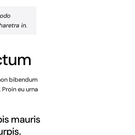
modo
aretra in.
ictum
e non bibendum
 Proin eu urna
pis mauris
urpis.