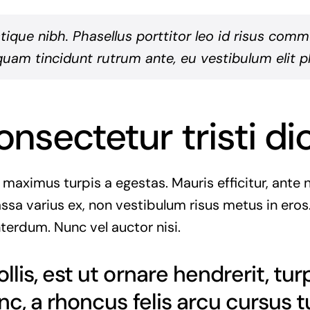
istique nibh. Phasellus porttitor leo id risus com
quam tincidunt rutrum ante, eu vestibulum elit ph
onsectetur tristi d
 maximus turpis a egestas. Mauris efficitur, ant
ssa varius ex, non vestibulum risus metus in eros.
nterdum. Nunc vel auctor nisi.
lis, est ut ornare hendrerit, tur
nc, a rhoncus felis arcu cursus t