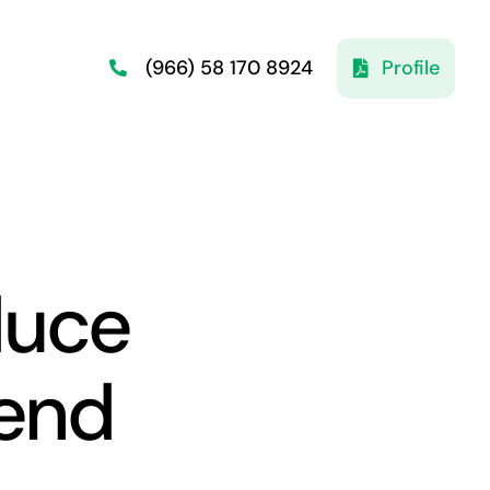
Profile
(966) 58 170 8924
duce
end