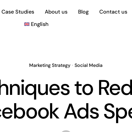
Case Studies
About us
Blog
Contact us
English
Marketing Strategy
•
Social Media
hniques to Re
cebook Ads Sp