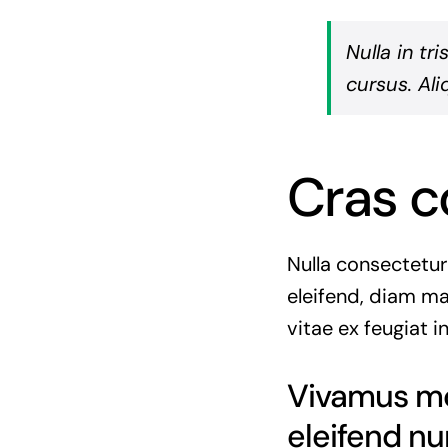
Nulla in tr
cursus. Ali
Cras c
Nulla consectetur
eleifend, diam ma
vitae ex feugiat i
Vivamus mol
eleifend nu