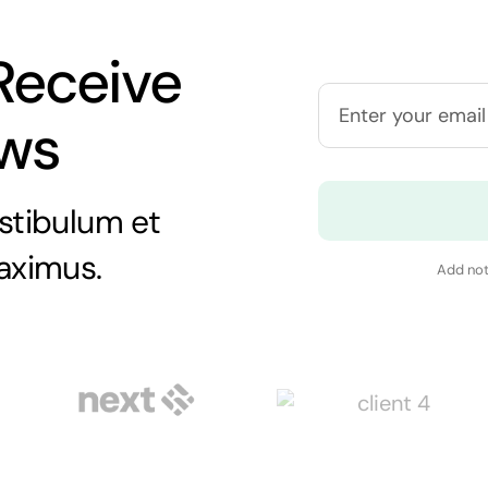
Receive
ews
stibulum et
aximus.
Add not