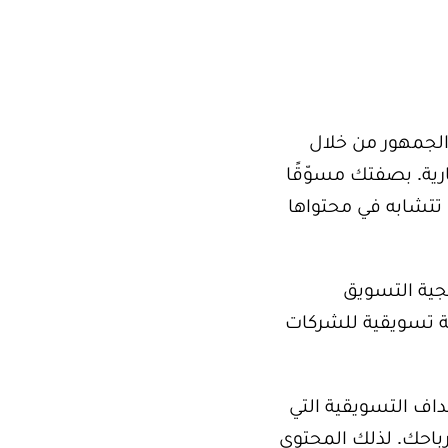
لجمهور من خلال
رية. بصفتك مسوّقًا
تتشابه في محتواها
جية التسويق
في أي خطة تسويقية للشركات
اف التسويقية التي
باحك. لذلك المحتوى