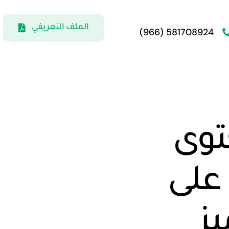
الملف التعريفي
581708924 (966)
توى
ل على
ز