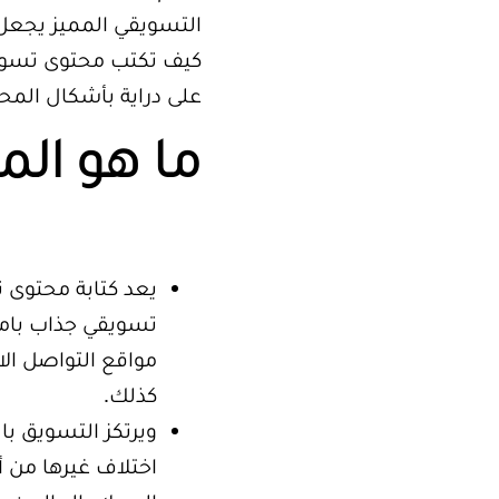
التسويقي المميز يجعل 
كيف تكتب محتوى تسويقي
على دراية بأشكال المح
ما هو ال
يعد كتابة محتوى
تسويقي جذاب بامت
مواقع التواصل الا
كذلك.
ويرتكز التسويق ب
اختلاف غيرها من أ